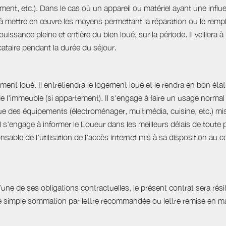
ent, etc.). Dans le cas où un appareil ou matériel ayant une influe
e à mettre en œuvre les moyens permettant la réparation ou le rempl
uissance pleine et entière du bien loué, sur la période. Il veillera à
ocataire pendant la durée du séjour.
ent loué. Il entretiendra le logement loué et le rendra en bon état 
 de l'immeuble (si appartement). Il s'engage à faire un usage norm
que des équipements (électroménager, multimédia, cuisine, etc.) mis à 
Il s'engage à informer le Loueur dans les meilleurs délais de tout
able de l'utilisation de l'accès internet mis à sa disposition au co
e de ses obligations contractuelles, le présent contrat sera résilié
ne simple sommation par lettre recommandée ou lettre remise en ma